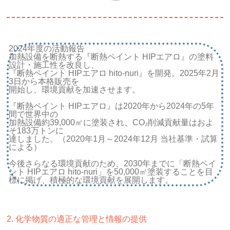
2024年度の活動報告
加熱設備を断熱する『断熱ペイント HIPエアロ』の塗料
設計・施工性を改良し、
『断熱ペイント HIPエアロ hito-nuri』を開発。2025年2月
3日から本格販売を
開始し、環境貢献を加速させます。
『断熱ペイント HIPエアロ』は2020年から2024年の5年
間で世界中の
加熱設備約39,000㎡に塗装され、CO₂削減貢献量はおよ
そ183万トンに
達しました。（2020年1月～2024年12月 当社基準・試算
による）
今後さらなる環境貢献のため、2030年までに「断熱ペイ
ント HIPエアロ hito-nuri」を50,000㎡塗装することを目
標に掲げ、積極的な環境貢献を展開します。
2. 化学物質の適正な管理と情報の提供