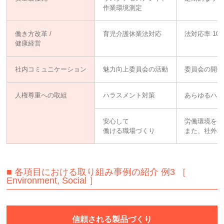
作業環境測定
働き方改革 /
育児介護休業法対応
法対応率 10
健康経営
社内コミュニケーション
魅力向上委員会の活動
委員会の開催
人権尊重への取組
ハラスメント対策
あらゆるハラ
安心して
労働環境を整
働ける職場づくり
また、社外相
■ 各項目における取り組み事例の紹介 例3 ［
Environment, Social ］
信頼される製品づくり