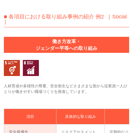
■ 各項目における取り組み事例の紹介 例2 ［ Social
］
働き方改革・
ジェンダー平等への取り組み
人材育成や多様性の尊重、安全衛生などさまざまな面から従業員一人ひ
とりが働きやすい職場づくりを推進しています。
項目
具体的な取り組み
安全最優先
リスクアセスメント、
定期的なリス