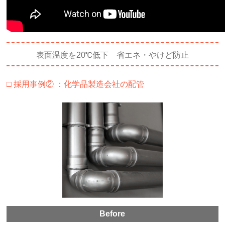
表面温度を20℃低下 省エネ・やけど防止
□ 採用事例② ：化学品製造会社の配管
Before