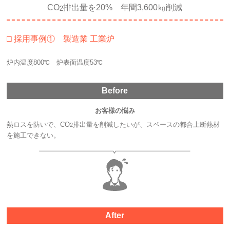
CO
排出量を20% 年間3,600㎏削減
2
□ 採用事例① 製造業 工業炉
炉内温度800℃ 炉表面温度53℃
Before
お客様の悩み
熱ロスを防いで、CO
排出量を削減したいが、スペースの都合上断熱材
2
を施工できない。
After