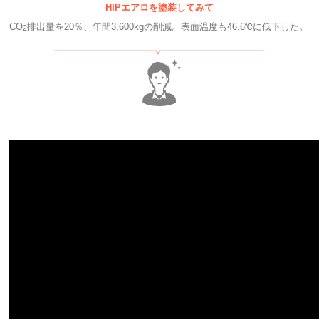
HIPエアロを塗装してみて
CO
排出量を20％、年間3,600kgの削減。表面温度も46.6℃に低下した。
2