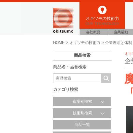
オキツモの技術力
OUR TECHNOLOGY
会社概要
企業活動
HOME
>
オキツモの技術力
> 企業理念と体制
オキ
商品検索
企
商品名・品番検索
カテゴリ検索
市場別検索
技術別検索
商品一覧