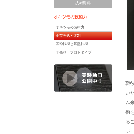
技術資料
オキツモの技術力
オキツモの技術力
企業理念と体制
基幹技術と基盤技術
開発品・プロトタイプ
戦
い
以
術
る
ジ