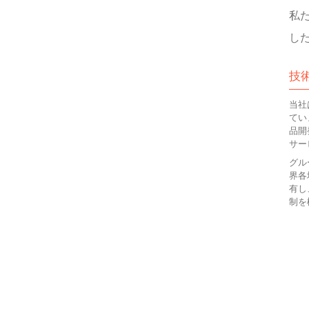
私
し
技
当社
てい
品開
サー
グル
界各
有し
制を