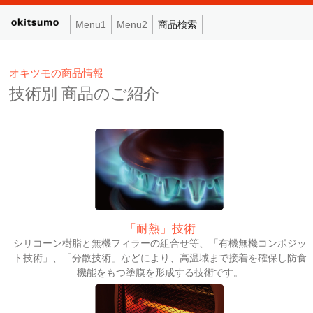
Menu1
Menu2
商品検索
オキツモの商品情報
技術別 商品のご紹介
「耐熱」技術
シリコーン樹脂と無機フィラーの組合せ等、「有機無機コンポジッ
ト技術」、「分散技術」などにより、高温域まで接着を確保し防食
機能をもつ塗膜を形成する技術です。