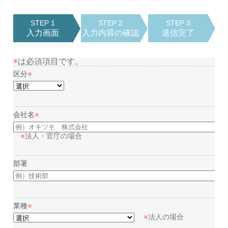
STEP 1
STEP 2
STEP 3
入力画面
入力内容の確認
送信完了
※
は必須項目です。
区分
※
会社名
※
※
法人・官庁の場合
部署
業種
※
※
法人の場合