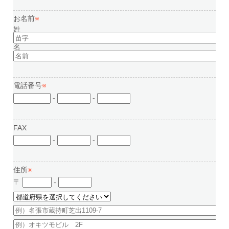
お名前
※
姓
名
電話番号
※
-
-
FAX
-
-
住所
※
〒
-