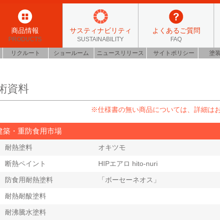
商品情報
サスティナビリティ
よくあるご質問
PRODUCTS
SUSTAINABILITY
FAQ
リクルート
ショールーム
ニュースリリース
サイトポリシー
塗
術資料
※仕様書の無い商品については、詳細は
建築・重防食用市場
耐熱塗料
オキツモ
断熱ペイント
HIPエアロ hito-nuri
防食用耐熱塗料
「ボーセーネオス」
耐熱耐酸塗料
耐沸騰水塗料