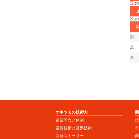
Sorr
Sorr
24
25
26
オキツモの技術力
企業理念と体制
基幹技術と基盤技術
開発ストーリー