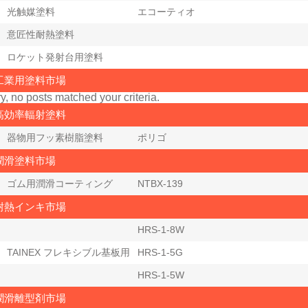
光触媒塗料
エコーティオ
意匠性耐熱塗料
ロケット発射台用塗料
工業用塗料市場
y, no posts matched your criteria.
高効率輻射塗料
器物用フッ素樹脂塗料
ポリゴ
潤滑塗料市場
ゴム用潤滑コーティング
NTBX-139
耐熱インキ市場
HRS-1-8W
TAINEX フレキシブル基板用
HRS-1-5G
HRS-1-5W
潤滑離型剤市場