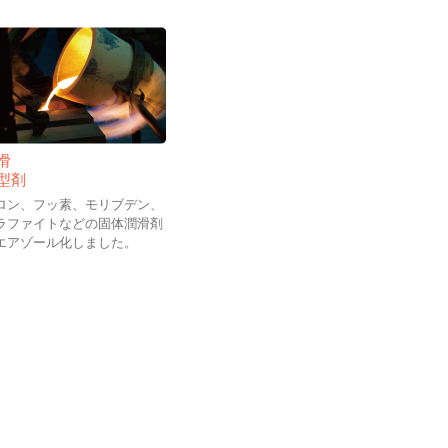
滑
型剤
ロン、フッ素、モリブデン、
ラファイトなどの固体潤滑剤
エアゾール化しました。