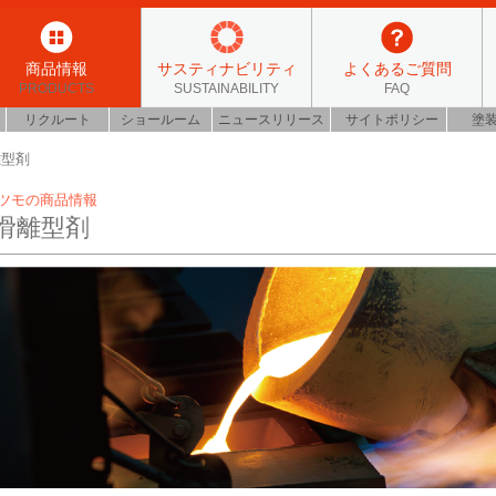
商品情報
サスティナビリティ
よくあるご質問
PRODUCTS
SUSTAINABILITY
FAQ
リクルート
ショールーム
ニュースリリース
サイトポリシー
塗
離型剤
ツモの商品情報
滑離型剤