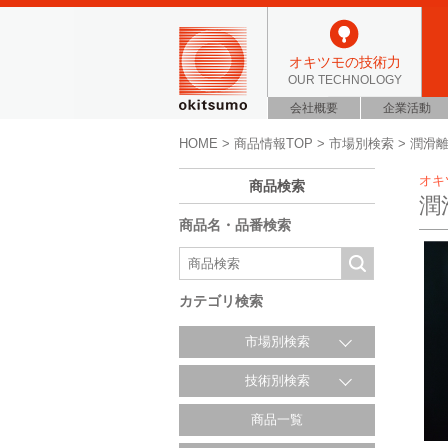
オキツモの技術力
OUR TECHNOLOGY
会社概要
企業活動
HOME
>
商品情報TOP
>
市場別検索
> 潤滑
オキ
商品検索
潤
商品名・品番検索
カテゴリ検索
市場別検索
技術別検索
商品一覧