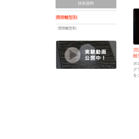
技術資料
潤滑離型剤
潤滑離型剤
潤
離
ボ
グ
を