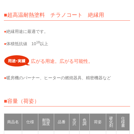
■超高温耐熱塗料 チラノコート 絶縁用
絶縁用途に最適です。
18
体積抵抗値 10
以上
広がる用途。広がる可能性。
暖房機のバーナー、ヒーターの燃焼器具、精密機器など
■容量（荷姿）
硬
仕
耐熱
光
色
商品名
仕様
品番
荷姿
化
様
温度
沢
調
剤
書