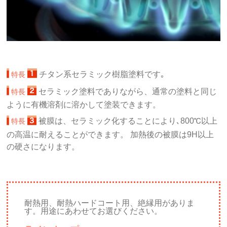
チタン系セラミック樹脂塗料です｡
特長
セラミック塗料でありながら、通常の塗料と同じ
特長
ように有機溶剤に溶かして塗装できます。
被膜は、セラミック化することにより､800℃以上
特長
の高温に耐えることができます。 加熱後の被膜は9H以上
の硬さになります。
耐熱用、耐熱ハードコート用、絶縁用がありま
す。用途にあわせてお選びください。