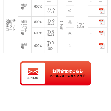
―
―
-
―
耐熱
600℃
用
TYR-
銀
-
5171
超耐熱
TYR-
耐熱
800℃
ツ
黒
-
塗料
1181
4kg・
ハー
ヤ
チラノ
16kg
ドコ
消
コート
ート
TYR-
600℃
銀
-
用
5172
TYR-
絶縁
600℃
EI-
白
-
用
100