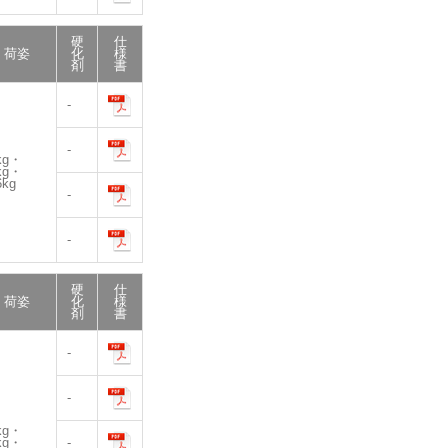
硬
仕
荷姿
化
様
剤
書
-
-
kg・
kg・
6kg
-
-
硬
仕
荷姿
化
様
剤
書
-
-
kg・
kg・
-