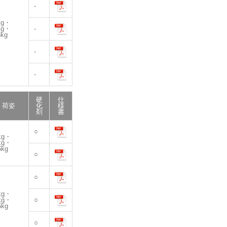
-
kg・
kg・
-
6kg
-
-
硬
仕
荷姿
化
様
剤
書
○
kg・
kg・
6kg
○
○
kg・
kg・
○
6kg
○