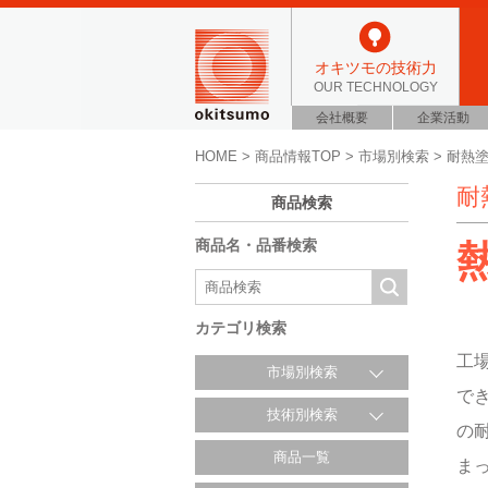
オキツモの技術力
OUR TECHNOLOGY
会社概要
企業活動
HOME
>
商品情報TOP
>
市場別検索
>
耐熱
耐
商品検索
商品名・品番検索
カテゴリ検索
工
市場別検索
で
技術別検索
の
商品一覧
ま