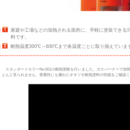
家庭や工場などの加熱される箇所に、手軽に塗装できる
長
料です。
耐熱温度300℃～600℃まで各温度ごとに取り揃えていま
長
スタンダードカラーNo.601の耐熱実験を行いました。ガスバーナーで加
とんど見られません、密着性にも優れたオキツモ耐熱塗料の性能をご確認く