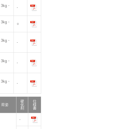
・3kg・
-
・3kg・
○
・3kg・
-
・3kg・
-
・3kg・
-
硬
仕
荷姿
化
様
剤
書
-