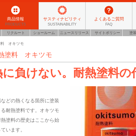
商品情報
サスティナビリティ
よくあるご質問
PRODUCTS
SUSTAINABILITY
FAQ
リクルート
ショールーム
ニュースリリース
サイトポリシー
塗
塗料 オキツモ
熱塗料 オキツモ
熱に負けない。耐熱塗料の
場などの熱くなる箇所に塗装
きる耐熱塗料です。オキツモ
耐熱塗料の歴史はここから始
っています。