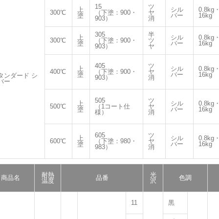
15
ツ
上
シル
0.8kg
300℃
（下塗：900・
ヤ
塗
バー
16kg
903）
消
305
半
上
シル
0.8kg
300℃
（下塗：900・
ツ
塗
バー
16kg
903）
ヤ
405
ツ
上
シル
0.8kg
400℃
（下塗：900・
ヤ
塗
バー
16kg
タンダード シ
903）
消
バー
505
ツ
上
シル
0.8kg
500℃
（1コート仕
ヤ
塗
バー
16kg
様）
消
605
ツ
上
シル
0.8kg
600℃
（下塗：980・
ヤ
塗
バー
16kg
983）
消
耐熱
光
商品名
品番
色調
温度
沢
11
黒