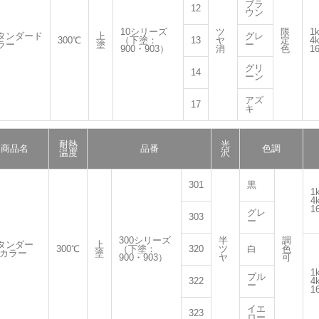
ブラ
12
ウン
10シリーズ
ツ
限
1
タンダード
上
グレ
300℃
（下塗：
13
ヤ
定
4
ラー
塗
ー
900・903）
消
色
1
グリ
14
ーン
アズ
17
キ
耐熱
光
商品名
品番
色調
温度
沢
301
黒
1
4
1
グレ
303
ー
300シリーズ
半
調
タンダー
上
300℃
（下塗：
320
ツ
白
色
 カラー
塗
900・903）
ヤ
可
1
ブル
322
4
ー
1
イエ
323
ロー