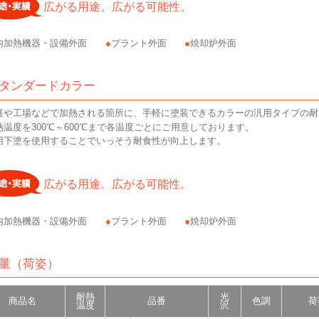
広がる用途。広がる可能性。
内加熱機器・設備外面
プラント外面
焼却炉外面
スタンダードカラー
庭や工場などで加熱される箇所に、手軽に塗装できるカラーの汎用タイプの耐
熱温度を300℃～600℃まで各温度ごとにご用意しております。
用下塗を使用することでいっそう耐食性が向上します。
広がる用途。広がる可能性。
内加熱機器・設備外面
プラント外面
焼却炉外面
容量（荷姿）
耐熱
光
商品名
品番
色調
荷
温度
沢