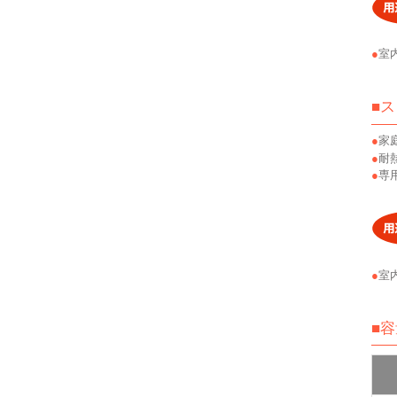
室
■
家
耐
専
室
■