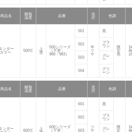
耐熱
光
商品名
品番
色調
温度
沢
501
黒
ブラ
502
ウン
500シリーズ
半
限
1
タンダー
上
500℃
（下塗：
ツ
定
4
 カラー
塗
980・983）
ヤ
色
1
グレ
503
ー
グリ
504
ーン
耐熱
光
商品名
品番
色調
温度
沢
601
黒
ブラ
602
ウン
600シリーズ
ツ
限
1
タンダー
上
グレ
600℃
（下塗：
603
ヤ
定
4