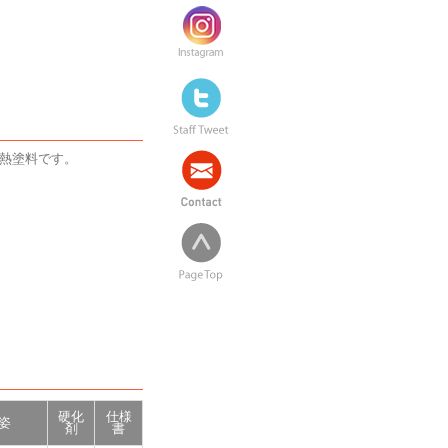
熱塗料です。
硬化
仕様
姿
剤
書