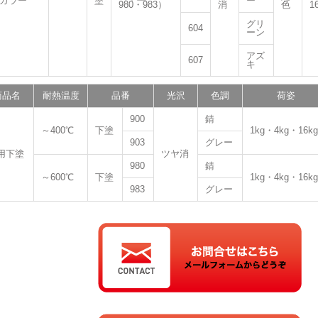
 カラー
塗
ー
980・983）
消
色
1
グリ
604
ーン
アズ
607
キ
商品名
耐熱温度
品番
光沢
色調
荷姿
900
錆
～400℃
下塗
1kg・4kg・16kg
903
グレー
用下塗
ツヤ消
980
錆
～600℃
下塗
1kg・4kg・16kg
983
グレー