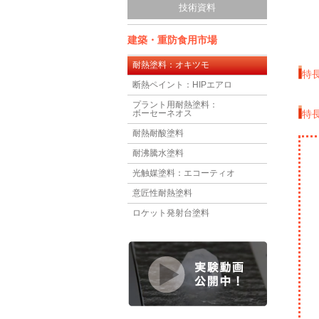
技術資料
建築・重防食用市場
耐熱塗料：オキツモ
特
断熱ペイント：HIPエアロ
プラント用耐熱塗料：
特
ボーセーネオス
耐熱耐酸塗料
耐沸騰水塗料
光触媒塗料：エコーティオ
意匠性耐熱塗料
ロケット発射台塗料