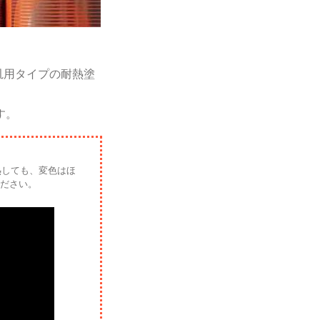
汎用タイプの耐熱塗
す。
熱しても、変色はほ
ださい。