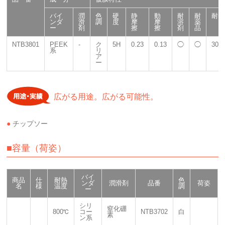
バイ
潤
色
硬
静
動
耐
耐
耐熱
ンダ
滑
調
度
摩
摩
溶
薬
ー
剤
擦
擦
剤
品
NTB3801
PEEK
-
ク
5H
0.23
0.13
◯
◯
300
系
リ
ア
ー
広がる用途。広がる可能性。
チップソー
■容量（荷姿）
バイ
商品
仕
耐熱
色
ンダ
潤滑剤
品番
荷姿
名
様
温度
調
ー
シリ
窒化硼
800℃
コー
NTB3702
白
素
ン系