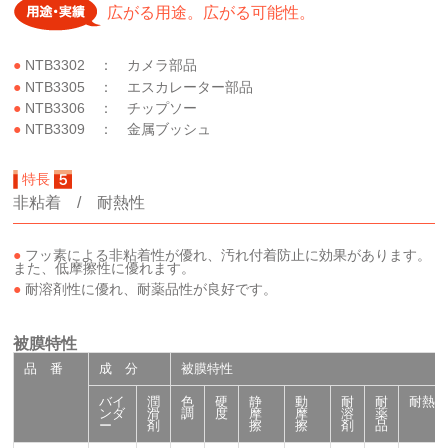
広がる用途。広がる可能性。
NTB3302 ： カメラ部品
NTB3305 ： エスカレーター部品
NTB3306 ： チップソー
NTB3309 ： 金属ブッシュ
特長
非粘着 / 耐熱性
フッ素による非粘着性が優れ、汚れ付着防止に効果があります。
また、低摩擦性に優れます。
耐溶剤性に優れ、耐薬品性が良好です。
被膜特性
品 番
成 分
被膜特性
バイ
潤
色
硬
静
動
耐
耐
耐熱
ンダ
滑
調
度
摩
摩
溶
薬
ー
剤
擦
擦
剤
品