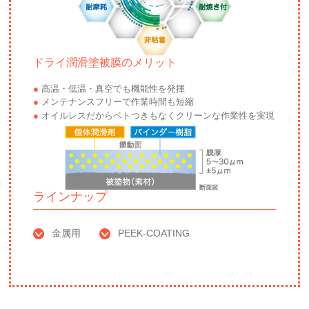
ドライ潤滑塗被膜のメリット
高温・低温・真空でも機能性を発揮
メンテナンスフリーで作業時間も短縮
オイルレスだからベトつきもなくクリーンな作業性を実現
ラインナップ
金属用
PEEK-COATING