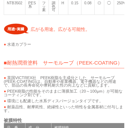
NTB3502
PES
フ
調
H
0.15
0.08
◎
◯
250℃
系
ッ
色
素
可
広がる用途。広がる可能性。
水道カプラー
■耐熱潤滑塗料 サーモルーブ（PEEK-COATING）
英国VICTREX社 PEEK樹脂を主成分とした サーモルーブ
(PEEK-COATING)は、自動車や産業機器、電子機器などの用途
で、部品の長寿命化や摩耗耐久性の向上などに貢献します。
PEEK樹脂の性能をそのままに薄膜加工（20～100μm）が可能な
コーティング剤です。
環境にも配慮した水系ディスパージョンタイプです。
耐薬品性、耐摩耗性、絶縁性といった特性を金属基材に付与しま
す。
被膜特性
品 番
成 分
被膜特性