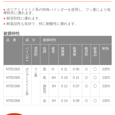
ポリアミドイミド系の特殊バインダーを使用し、フッ素により低
摩耗性に優れます。
耐溶剤性に優れます。
耐薬品性も良好で、特に耐酸性に優れます。
被膜特性
品 番
成 分
被膜特性
バ
潤
色
硬
静
動
耐
耐
耐熱
イ
滑
調
度
摩
摩
溶
薬
ン
剤
擦
擦
剤
品
ダ
ー
NTB3302
ポ
フ
黒
H
0.11
0.06
◎
◯
230℃
リ
ッ
ア
素
NTB3305
黒
4H
0.19
0.11
◎
◯
230℃
ミ
ド
イ
NTB3306
調
3H
0.12
0.07
◎
◯
230℃
ミ
色
ド
可
系
NTB3309
灰
2H
0.14
0.09
◎
◯
230℃