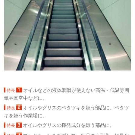
オイルなどの液体潤滑が使えない高温・低温雰囲
特長
気や真空中などに。
オイルやグリスのベタツキを嫌う部品に、ベタツ
特長
キを嫌う作業場に。
オイルやグリスの揮発成分を嫌う部品に。
特長