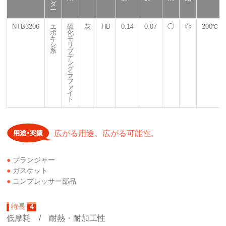
ダ
ー
NTB3206
エ
硫
灰
HB
0.14
0.07
◯
◎
200℃
ポ
化
キ
モ
シ
リ
系
ブ
デ
ン
グ
ラ
フ
ァ
イ
ト
広がる用途。広がる可能性。
プランジャー
ガスケット
コンプレッサー部品
特長
低摩耗 / 耐熱・耐加工性