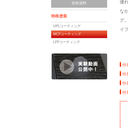
優
技術資料
なが
特殊塗装
グ
UPLコーティング
イ
MCFコーティング
LFPコーティング
特
特
特
特