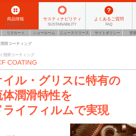
商品情報
サスティナビリティ
よくあるご質問
PRODUCTS
SUSTAINABILITY
FAQ
リクルート
ショールーム
ニュースリリース
サイトポリシー
塗
イ潤滑コーティング
イ潤滑コーティング
F COATING
オイル・グリスに特有の
流体潤滑特性を
ドライフィルムで実現