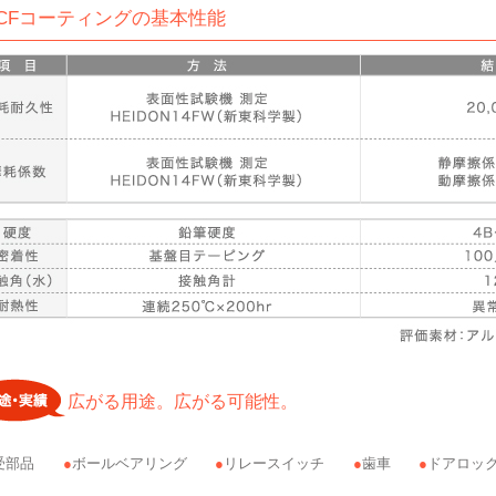
MCFコーティングの基本性能
広がる用途。広がる可能性。
受部品
ボールベアリング
リレースイッチ
歯車
ドアロッ