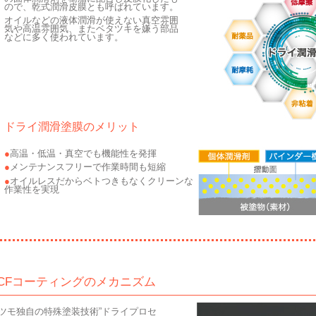
ので、乾式潤滑皮膜とも呼ばれています。
オイルなどの液体潤滑が使えない真空雰囲
気や高温雰囲気、またベタツキを嫌う部品
などに多く使われています。
ドライ潤滑塗膜のメリット
高温・低温・真空でも機能性を発揮
メンテナンスフリーで作業時間も短縮
オイルレスだからベトつきもなくクリーンな
作業性を実現
MCFコーティングのメカニズム
ツモ独自の特殊塗装技術”ドライプロセ