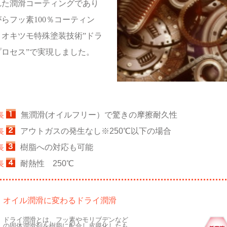
れた潤滑コーティングであり
らフッ素100％コーティン
。オキツモ特殊塗装技術”ドラ
プロセス”で実現しました。
無潤滑(オイルフリー）で驚きの摩擦耐久性
長
アウトガスの発生なし※250℃以下の場合
長
樹脂への対応も可能
長
耐熱性 250℃
長
オイル潤滑に変わるドライ潤滑
ドライ潤滑とは、フッ素やモリブデンなど
の固体潤滑剤を樹脂に配合し皮膜化したも