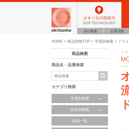
オキツモの技術力
OUR TECHNOLOGY
会社概要
企業活動
HOME
>
商品情報TOP
>
市場別検索
>
ドラ
ドラ
商品検索
MC
商品名・品番検索
カテゴリ検索
市場別検索
技術別検索
商品一覧