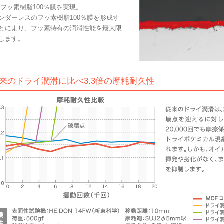
がフッ素樹脂100％膜を実現。
ンダーレスのフッ素樹脂100％膜を形成す
とにより、フッ素特有の潤滑性能を最大限
します。
従来のドライ潤滑に比べ3.3倍の摩耗耐久性