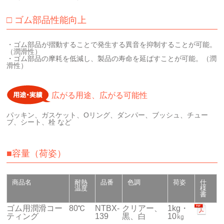
□ ゴム部品性能向上
・ゴム部品が摺動することで発生する異音を抑制することが可能。
（潤滑性）
・ゴム部品の摩耗を低減し、製品の寿命を延ばすことが可能。（潤
滑性）
広がる用途、広がる可能性
パッキン、ガスケット、Oリング、ダンパー、ブッシュ、チュー
ブ、シート、栓 など
■容量（荷姿）
商品名
耐熱
品番
色調
荷姿
仕
温度
様
書
ゴム用潤滑コー
80℃
NTBX-
クリアー、
1kg・
ティング
139
黒、白
10㎏