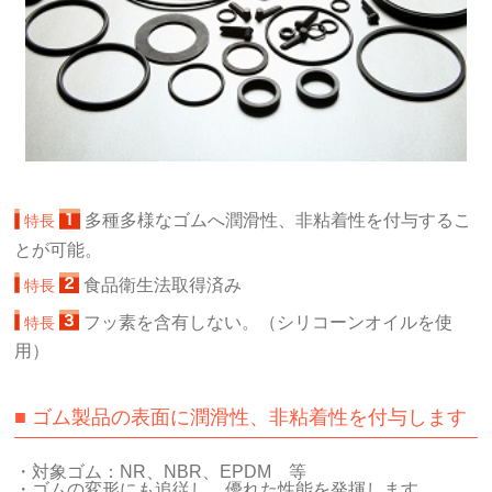
多種多様なゴムへ潤滑性、非粘着性を付与するこ
特長
とが可能。
食品衛生法取得済み
特長
フッ素を含有しない。（シリコーンオイルを使
特長
用）
■ ゴム製品の表面に潤滑性、非粘着性を付与します
・対象ゴム：NR、NBR、EPDM 等
・ゴムの変形にも追従し、優れた性能を発揮します。