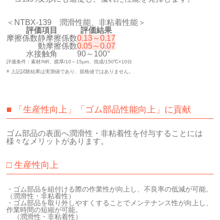
＜NTBX-139 潤滑性能、非粘着性能＞
評価項目
評価結果
摩擦係数
静摩擦係数
0.13～0.17
動摩擦係数
0.05～0.07
水接触角
90～100°
評価条件：素材/NR、膜厚/10～15µm、焼成/150℃×10分
※ 上記試験結果は実測値であり、規格値ではありません。
■ 「生産性向上」「ゴム部品性能向上」に貢献
ゴム部品の表面へ潤滑性・非粘着性を付与することには
様々なメリットがあります。
□ 生産性向上
・ゴム部品を組付ける際の作業性が向上し、不良率の低減が可能。
（潤滑性・非粘着性）
・ゴム部品を取り外しやすくすることでメンテナンス性が向上し、
作業時間の短縮が可能。
（潤滑性・非粘着性）