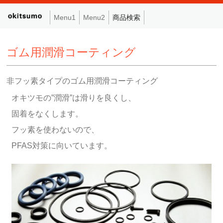
Menu1
Menu2
商品検索
ゴム用潤滑コーティング
非フッ素タイプのゴム用潤滑コーティング
オキツモの”潤滑”は滑りを良くし、
固着をなくします。
フッ素を使わないので、
PFAS対策に向いています。