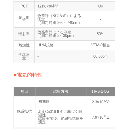
PCT
121℃×9時間
OK
色差計（SCI方式）による
光反射
測定
-
率
（測定範囲 360～740nm）
放熱率計による測定
輻射率
80%
（測定範囲 3～30μm）
難燃性
UL94規格
VTM-0相当
全塩素
-
60.6ppm
量
■電気的特性
項目
試験方法
HRS-1-5G
12
初期値
2.3×10
Ω
絶縁抵抗
JIS C5016-9-4 に基づく耐
湿性
11
7.9×10
Ω
試験実施後、絶縁抵抗値を
測定