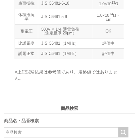
13
表面抵抗
JIS C6481-5-10
1.0×10
Ω
14
体積抵抗
1.0×10
Ω・
JIS C6481-5-9
率
cm
500V × 1分 通電負荷
耐電圧
OK
（測定膜厚 20μm）
比誘電率
JIS C6481（1MHz）
評価中
誘電正接
JIS C6481（1MHz）
評価中
※上記試験結果は参考値であり、規格値ではありませ
ん。
商品検索
商品名・品番検索