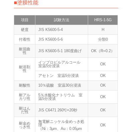
■塗膜性能
項目
試験方法
HRS-1-5G
硬度
JIS K5600-5-4
H
付着性
JIS K5600-5-6
分類0
耐屈曲
JIS K5600-5-1 180度曲げ
OK（R=0.2）
性
イソプロピルアルコール
OK
室温5分浸漬
耐溶剤
性
アセトン 室温5分浸漬
OK
耐酸性
10％硫酸 室温30分浸漬
OK
耐アル
5％水酸化ナトリウム 室
OK
カリ性
温5分浸漬
耐はん
JIS C6471 260℃×20秒
OK
だ性
無電解ニッケル金めっき処
耐金め
理
OK
っき性
（Ni：3μm、Au：0.05μm