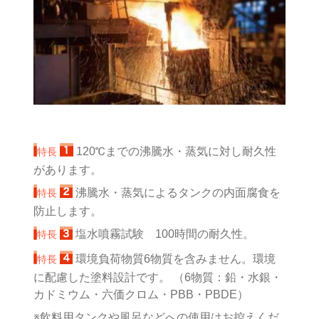
120℃までの沸騰水・蒸気に対し耐久性
特長
があります。
沸騰水・蒸気によるタンクの内面腐食を
特長
防止します。
塩水噴霧試験 100時間の耐久性。
特長
環境負荷物質6物質を含みません。環境
特長
に配慮した塗料設計です。 （6物質：鉛・水銀・
カドミウム・六価クロム・PBB・PBDE）
※飲料用タンクや風呂などへの使用はお控えくだ