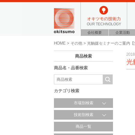
オキツモの技術力
OUR TECHNOLOGY
会社概要
企業活動
HOME
>
その他
>
光触媒セミナーのご案内【
2018
商品検索
光
商品名・品番検索
カテゴリ検索
市場別検索
技術別検索
商品一覧