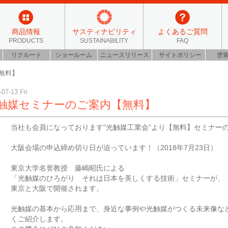
商品情報
サスティナビリティ
よくあるご質問
PRODUCTS
SUSTAINABILITY
FAQ
リクルート
ショールーム
ニュースリリース
サイトポリシー
塗
無料】
-07-13 Fri
触媒セミナーのご案内【無料】
当社も会員になっております"光触媒工業会"より【無料】セミナー
大阪会場の申込締め切り日が迫っています！（2018年7月23日）
東京大学名誉教授 藤嶋昭氏による
「光触媒のひろがり それは日本を美しくする技術」セミナーが、
東京と大阪で開催されます。
光触媒の基本から応用まで、身近な事例や光触媒がつくる未来像な
くご紹介します。