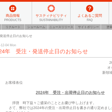
商品情報
サスティナビリティ
よくあるご質問
PRODUCTS
SUSTAINABILITY
FAQ
リクルート
ショールーム
ニュースリリース
サイトポリシー
塗
・発送停止日のお知らせ
-12-04 Mon
024年 受注・発送停止日のお知らせ
2
オ
新領
お客様各位
2024年 受注・出荷停止日のお知らせ
拝啓 時下益々ご盛栄のこととお慶び申し上げます。
さて、弊社では2024年の受注・出荷停止日を書きの通り定めまし