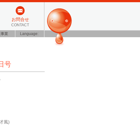
お問合せ
CONTACT
装事業
Language:
日号
。
才風)