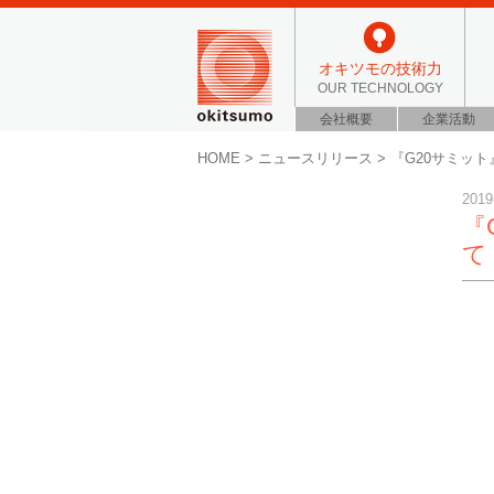
オキツモの技術力
OUR TECHNOLOGY
会社概要
企業活動
HOME
>
ニュースリリース
>
『G20サミッ
2019
『
て