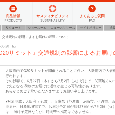
商品情報
サスティナビリティ
よくあるご質問
PRODUCTS
SUSTAINABILITY
FAQ
リクルート
ショールーム
ニュースリリース
サイトポリシー
塗
ト』交通規制の影響によるお届けの遅延について
-06-20 Thu
G20サミット』交通規制の影響によるお届け
大阪市内でG20サミットが開催されることに伴い、大阪府内で大規
行われます。
その影響で、6月27日（木）から7月2日（火）頃まで、関西地方の
け先となる 荷物のお届けに遅れが生じる可能性があります。
あらかじめご了承いただきますようお願い申し上げます。
●対象地域：大阪府（全域）、兵庫県（芦屋市、尼崎市、伊丹市、
※また、対象地域宛てで、お届け予定日が6月27日から7月2日（火
は、 届け予定日ならびに時間帯の指定はできません 。