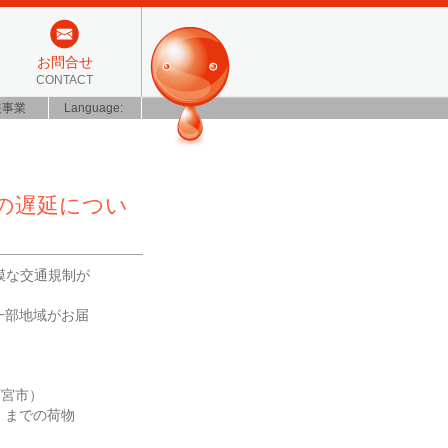
お問合せ
CONTACT
装事業
Language:
の遅延につい
模な交通規制が
一部地域がお届
西宮市）
）までの荷物