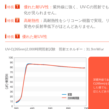
優れた耐UV性：
紫外線に強く、UV-Cの照射で
特長
化が見られません。
高耐熱性：
高耐熱性をシリコーン樹脂で実現。
特長
変色や反射率低下がほとんどありません。
優れた耐UV性
特長
UV-C(265nm)2,000時間照射試験 照射エネルギー：31.9ｍW/㎠
深紫外線であ
C(265nm)
した後でも
ほとんどあ