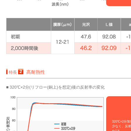
高耐熱性
特長
■ 320℃×2分(リフロー(銅上)を想定)後の反射率の変化
320℃×2分
少なく、反
か1％。