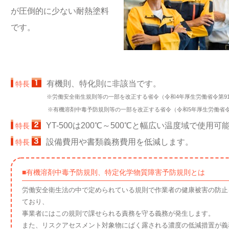
が圧倒的に少ない耐熱塗料
です。
有機則、特化則に非該当です。
特長
※労働安全衛生規則等の一部を改正する省令（令和4年厚生労働省令第9
※有機溶剤中毒予防規則等の一部を改正する省令（令和5年厚生労働省令第
YT-500は200℃～500℃と幅広い温度域で使用可
特長
設備費用や書類義務費用を低減します。
特長
■有機溶剤中毒予防規則、特定化学物質障害予防規則とは
労働安全衛生法の中で定められている規則で作業者の健康被害の防止
ており、
事業者にはこの規則で課せられる責務を守る義務が発生します。
また、リスクアセスメント対象物にばく露される濃度の低減措置が義