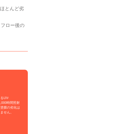
もほとんど劣
リフロー後の
るUV-
を2,000時間照射
、塗膜の劣化は
りません。