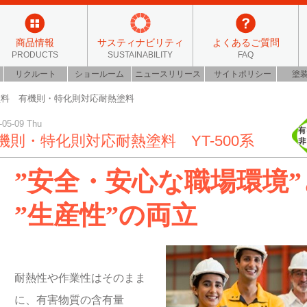
商品情報
サスティナビリティ
よくあるご質問
PRODUCTS
SUSTAINABILITY
FAQ
リクルート
ショールーム
ニュースリリース
サイトポリシー
塗
塗料 有機則・特化則対応耐熱塗料
-05-09 Thu
機則・特化則対応耐熱塗料 YT-500系
”安全・安心な職場環境”
”生産性”の両立
耐熱性や作業性はそのまま
に、有害物質の含有量