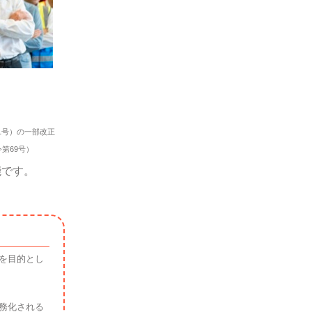
1号）の一部改正
69号）
能です。
を目的とし
務化される