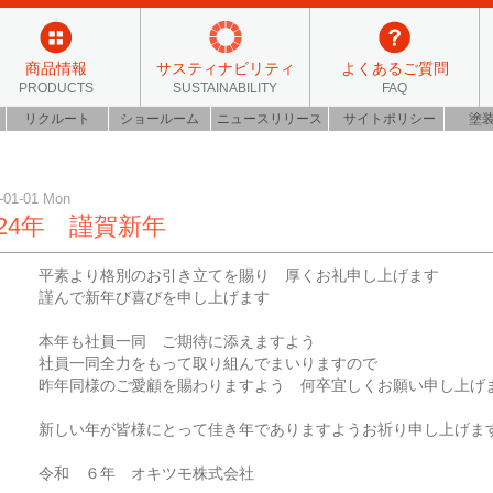
商品情報
サスティナビリティ
よくあるご質問
PRODUCTS
SUSTAINABILITY
FAQ
リクルート
ショールーム
ニュースリリース
サイトポリシー
塗
-01-01 Mon
024年 謹賀新年
平素より格別のお引き立てを賜り 厚くお礼申し上げます
謹んで新年び喜びを申し上げます
本年も社員一同 ご期待に添えますよう
社員一同全力をもって取り組んでまいりますので
昨年同様のご愛顧を賜わりますよう 何卒宜しくお願い申し上げ
新しい年が皆様にとって佳き年でありますようお祈り申し上げま
令和 ６年 オキツモ株式会社