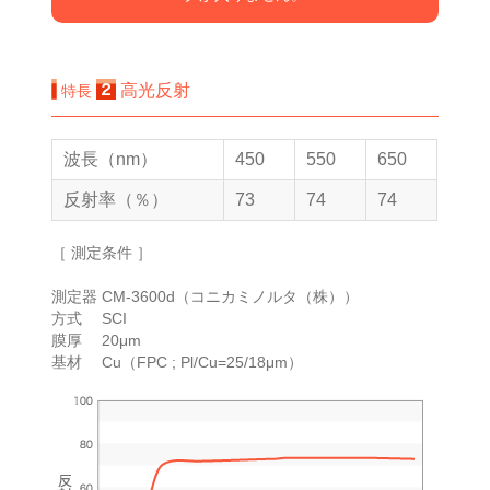
高光反射
特長
波長（nm）
450
550
650
反射率（％）
73
74
74
［ 測定条件 ］
測定器 CM-3600d（コニカミノルタ（株））
方式 SCI
膜厚 20μm
基材 Cu（FPC ; Pl/Cu=25/18μm）