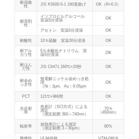
耐屈曲
JIS K5600-5-1 180度曲げ
OK（R=0.3）
性
イソプロピルアルコール
OK
室温5分浸漬
耐溶剤
性
アセトン 室温5分浸漬
OK
耐酸性
10％硫酸 室温30分浸漬
OK
耐アル
5％水酸化ナトリウム 室
OK
カリ性
温5分浸漬
耐はん
JIS C6471 260℃×20秒
OK
だ性
無電解ニッケル金めっき処
耐金め
理
OK
っき性
（Ni：3μm、Au：0.05μm
PCT
121℃×9時間
OK
色差計（SCI方式）による
光反射
70％
測定
率
（450nm）
（測定範囲 360～740nm）
放熱率計による測定
輻射率
80%
（測定範囲 3～30μm）
難燃性
UL94規格
VTM-0相当