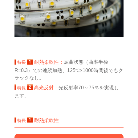
耐熱柔軟性：
屈曲状態（曲率半径
特長
R=0.3）での連続加熱、125℃×1000時間後でもク
ラックなし。
高光反射：
光反射率70～75％を実現し
特長
ます。
耐熱柔軟性
特長