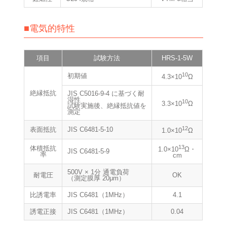
■電気的特性
項目
試験方法
HRS-1-5W
10
初期値
4.3×10
Ω
絶縁抵抗
JIS C5016-9-4 に基づく耐
湿性
10
3.3×10
Ω
試験実施後、絶縁抵抗値を
測定
12
表面抵抗
JIS C6481-5-10
1.0×10
Ω
13
体積抵抗
1.0×10
Ω・
JIS C6481-5-9
率
cm
500V × 1分 通電負荷
耐電圧
OK
（測定膜厚 20μm）
比誘電率
JIS C6481（1MHz）
4.1
誘電正接
JIS C6481（1MHz）
0.04