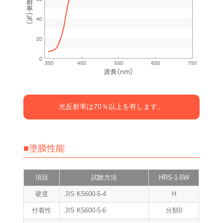
光反射率は70％以上を有します。
■塗膜性能
項目
試験方法
HRS-1-5W
硬度
JIS K5600-5-4
H
付着性
JIS K5600-5-6
分類0